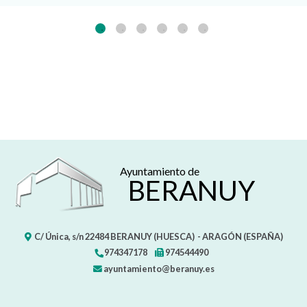
Ayuntamiento de
BERANUY
C/ Única, s/n
22484
BERANUY (HUESCA)
- ARAGÓN
(ESPAÑA)
974347178
974544490
ayuntamiento@beranuy.es