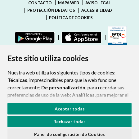
CONTACTO
MAPA WEB
AVISO LEGAL
PROTECCIÓN DE DATOS
ACCESIBILIDAD
POLÍTICA DE COOKIES
ENLAC
Este sitio utiliza cookies
Nuestra web utiliza los siguientes tipos de cookies:
Técnicas
, imprescindibles para que la web funcione
correctamente;
De personalización,
para recordar sus
preferencias de uso de la web;
Analíticas
, para mejorar el
funcionamiento de la web y sus servicios.
Aceptar todas
Si acepta pulsando el botón
“Aceptar todas”
Rechazar todas
consideramos que acepta su uso. Si pulsa el botón
“Rechazar todas”
o continúa navegando sin realizar
Panel de configuración de Cookies
ninguna acción, se guardarán las cookies técnicas