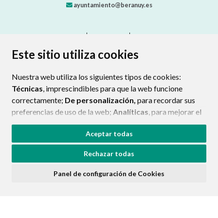
ayuntamiento@beranuy.es
CONTACTO
MAPA WEB
AVISO LEGAL
PROTECCIÓN DE DATOS
ACCESIBILIDAD
Este sitio utiliza cookies
POLÍTICA DE COOKIES
Nuestra web utiliza los siguientes tipos de cookies:
ENLAC
Técnicas
, imprescindibles para que la web funcione
correctamente;
De personalización,
para recordar sus
preferencias de uso de la web;
Analíticas
, para mejorar el
funcionamiento de la web y sus servicios.
Aceptar todas
Si acepta pulsando el botón
“Aceptar todas”
Rechazar todas
consideramos que acepta su uso. Si pulsa el botón
“Rechazar todas”
o continúa navegando sin realizar
Panel de configuración de Cookies
ninguna acción, se guardarán las cookies técnicas
imprescindibles. Para personalizar sus preferencias
acceda al
“Panel de configuración de cookies”.