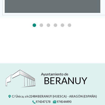
Ayuntamiento de
BERANUY
C/ Única, s/n
22484
BERANUY (HUESCA)
- ARAGÓN
(ESPAÑA)
974347178
974544490