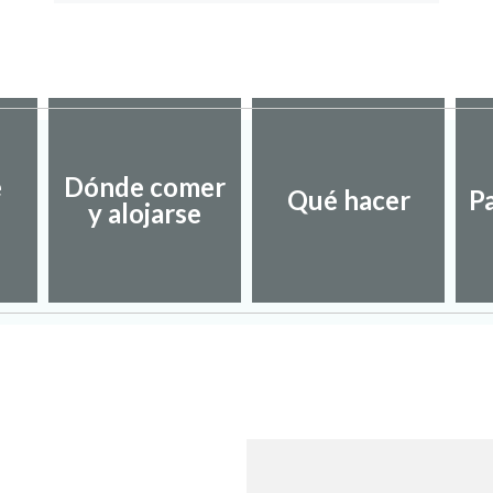
e
Dónde comer
Qué hacer
P
y alojarse