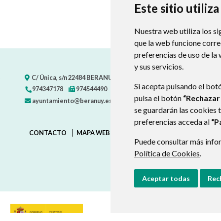
Este sitio utiliz
Nuestra web utiliza los si
que la web funcione corr
preferencias de uso de la
y sus servicios.
C/ Única, s/n
22484
BERANUY (HUESCA)
- ARAGÓN
(ESPAÑA)
Si acepta pulsando el bot
974347178
974544490
pulsa el botón
“Rechazar
ayuntamiento@beranuy.es
se guardarán las cookies 
preferencias acceda al
“P
CONTACTO
MAPA WEB
AVISO LEGAL
PROTECCIÓN D
Puede consultar más infor
Política de Cookies
.
Aceptar todas
Rec