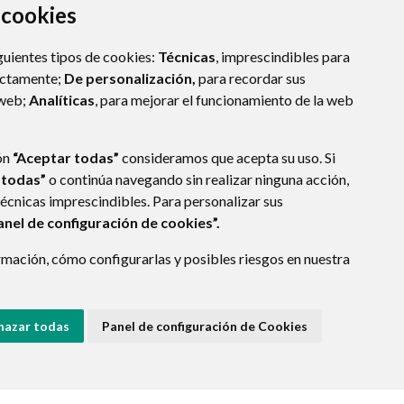
a cookies
guientes tipos de cookies:
Técnicas
, imprescindibles para
ectamente;
De personalización,
para recordar sus
 web;
Analíticas
, para mejorar el funcionamiento de la web
ón
“Aceptar todas”
consideramos que acepta su uso. Si
 todas”
o continúa navegando sin realizar ninguna acción,
técnicas imprescindibles. Para personalizar sus
anel de configuración de cookies”.
E DATOS
ACCESIBILIDAD
POLÍTICA DE COOKIES
mación, cómo configurarlas y posibles riesgos en nuestra
ENLACE EXTERNO A
hazar todas
Panel de configuración de Cookies