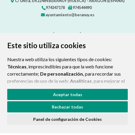
C/ Única, s/n
22484
BERANUY (HUESCA)
- ARAGÓN
(ESPAÑA)
974347178
974544490
ayuntamiento@beranuy.es
CONTACTO
MAPA WEB
AVISO LEGAL
PROTECCIÓN DE DATOS
ACCESIBILIDAD
Este sitio utiliza cookies
POLÍTICA DE COOKIES
Nuestra web utiliza los siguientes tipos de cookies:
ENLAC
Técnicas
, imprescindibles para que la web funcione
correctamente;
De personalización,
para recordar sus
preferencias de uso de la web;
Analíticas
, para mejorar el
funcionamiento de la web y sus servicios.
Aceptar todas
Si acepta pulsando el botón
“Aceptar todas”
Rechazar todas
consideramos que acepta su uso. Si pulsa el botón
“Rechazar todas”
o continúa navegando sin realizar
Panel de configuración de Cookies
ninguna acción, se guardarán las cookies técnicas
imprescindibles. Para personalizar sus preferencias