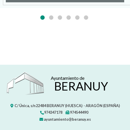
Ayuntamiento de
BERANUY
C/ Única, s/n
22484
BERANUY (HUESCA)
- ARAGÓN
(ESPAÑA)
974347178
974544490
ayuntamiento@beranuy.es