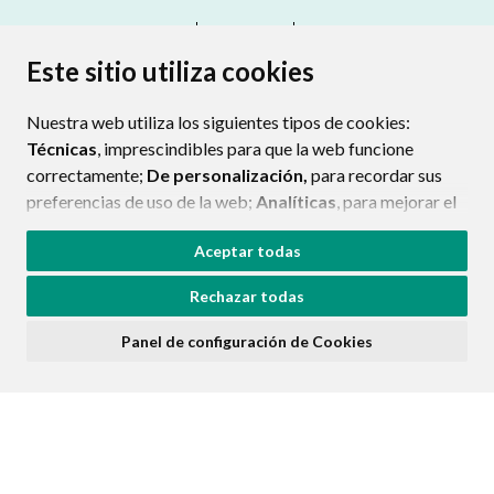
CONTACTO
MAPA WEB
AVISO LEGAL
PROTECCIÓN DE DATOS
ACCESIBILIDAD
Este sitio utiliza cookies
POLÍTICA DE COOKIES
Nuestra web utiliza los siguientes tipos de cookies:
ENLAC
Técnicas
, imprescindibles para que la web funcione
correctamente;
De personalización,
para recordar sus
preferencias de uso de la web;
Analíticas
, para mejorar el
funcionamiento de la web y sus servicios.
Aceptar todas
Si acepta pulsando el botón
“Aceptar todas”
Rechazar todas
consideramos que acepta su uso. Si pulsa el botón
“Rechazar todas”
o continúa navegando sin realizar
Panel de configuración de Cookies
ninguna acción, se guardarán las cookies técnicas
imprescindibles. Para personalizar sus preferencias
acceda al
“Panel de configuración de cookies”.
Puede consultar más información, cómo configurarlas y
posibles riesgos en nuestra
Política de Cookies
.