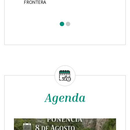
en Benabarre 31 mayo-1
junio
CULTURA
EVENTOS Y FIESTAS
TURISMO Y PROMOCIÓN
CULTURA
EVENTOS Y FIESTAS
TURISMO Y PROMOCIÓN
XXXV Fira de Sant Medardo en Benabarre
31 mayo-1 junio