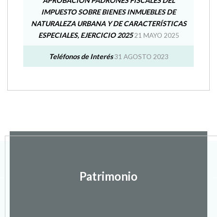
Difusión cursos 2026/2027 CENTRO DE
FORMACION DE PERSONAS ADULTAS
RIBAGORZA
21 ABRIL 2026
Calendario de recogidas Punto Limpio
Ayuntamiento Beranuy.
16 ENERO 2026
APROBACIÓN PADRONES FISCALES DEL
IMPUESTO SOBRE BIENES INMUEBLES DE
NATURALEZA URBANA Y DE CARACTERÍSTICAS
ESPECIALES, EJERCICIO 2025
21 MAYO 2025
Teléfonos de Interés
31 AGOSTO 2023