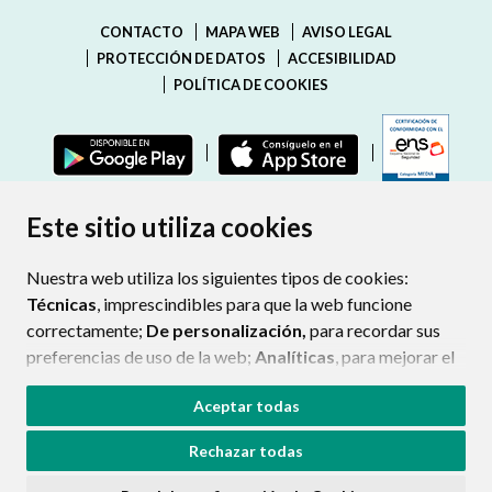
Ayuntamiento de
BERANUY
C/ Única, s/n
22484
BERANUY (HUESCA)
- ARAGÓN
(ESPAÑA)
974347178
974544490
ayuntamiento@beranuy.es
Este sitio utiliza cookies
CONTACTO
MAPA WEB
AVISO LEGAL
PROTECCIÓN DE DATOS
ACCESIBILIDAD
Nuestra web utiliza los siguientes tipos de cookies:
POLÍTICA DE COOKIES
Técnicas
, imprescindibles para que la web funcione
correctamente;
De personalización,
para recordar sus
ENLAC
preferencias de uso de la web;
Analíticas
, para mejorar el
funcionamiento de la web y sus servicios.
Aceptar todas
Si acepta pulsando el botón
“Aceptar todas”
Rechazar todas
consideramos que acepta su uso. Si pulsa el botón
“Rechazar todas”
o continúa navegando sin realizar