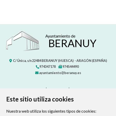
Ayuntamiento de
BERANUY
C/ Única, s/n
22484
BERANUY (HUESCA)
- ARAGÓN
(ESPAÑA)
974347178
974544490
ayuntamiento@beranuy.es
CONTACTO
MAPA WEB
AVISO LEGAL
PROTECCIÓN DE DATOS
ACCESIBILIDAD
Este sitio utiliza cookies
POLÍTICA DE COOKIES
Nuestra web utiliza los siguientes tipos de cookies:
ENLAC