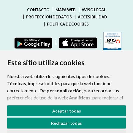
CONTACTO
MAPA WEB
AVISO LEGAL
PROTECCIÓN DE DATOS
ACCESIBILIDAD
POLÍTICA DE COOKIES
ENLAC
Este sitio utiliza cookies
Nuestra web utiliza los siguientes tipos de cookies:
Técnicas
, imprescindibles para que la web funcione
correctamente;
De personalización,
para recordar sus
preferencias de uso de la web;
Analíticas
, para mejorar el
funcionamiento de la web y sus servicios.
Aceptar todas
Si acepta pulsando el botón
“Aceptar todas”
Rechazar todas
consideramos que acepta su uso. Si pulsa el botón
“Rechazar todas”
o continúa navegando sin realizar