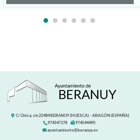
Ayuntamiento de
BERANUY
C/ Única, s/n
22484
BERANUY (HUESCA)
- ARAGÓN
(ESPAÑA)
974347178
974544490
ayuntamiento@beranuy.es